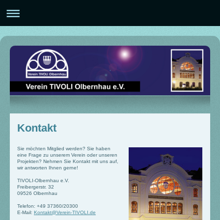
Kontakt
Sie möchten Mitglied werden? Sie haben
eine Frage zu unserem Verein oder unseren
Projekten? Nehmen Sie Kontakt mit uns auf,
wir antworten Ihnen gerne!
TIVOLI-Olbernhau e.V.
Freibergerstr. 32
09526 Olbernhau
Telefon: +49 37360/20300
E-Mail:
Kontakt@Verein-TIVOLI.de