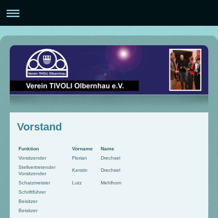
Vorstand
Funktion
Vorname
Name
Vorsitzender
Florian
Drechsel
Stellvertretender
Kerstin
Drechsel
Vorsitzender
Schatzmeister
Lutz
Mehlhorn
Schriftführer
Beisitzer
Beisitzer