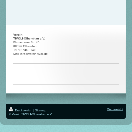
Verein
TIVOLI-Olbernhau e.V.
Blumenauer Str. 40
09526 Olbernhau
Tel.:037360 140
Mail: info@verein-tivoli.de
Webansicht
Druckversion
|
Sitemap
© Verein TIVOLI-Olbernhau e.V.