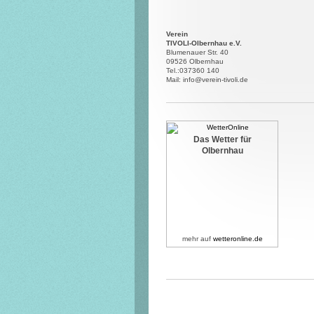
Verein
TIVOLI-Olbernhau e.V.
Blumenauer Str. 40
09526 Olbernhau
Tel.:037360 140
Mail: info@verein-tivoli.de
Das Wetter für
Olbernhau
mehr auf
wetteronline.de