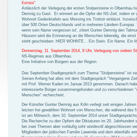
“
Europa
Anlässlich der Verlegung der ersten Stolpersteine in Olbernhau h
Demnig zu Gast. Er erinnert an die Opfer der NS-Zeit, indem er 
Wohnort Gedenktafeln aus Messing ins Trottoir einlässt. Inzw
über 500 Orten Deutschlands und in mehreren Ländern Europas. '
wenn sein Name vergessen ist', zitiert Gunter Demnig den Talmu
Häusern wird die Erinnerung an die Menschen lebendig, die einst
steht geschrieben: HIER WOHNTE... Ein Stein. Ein Name. Ein 
Donnerstag, 11. September 2014, 9 Uhr, Verlegung von sieben St
NS-Regimes aus Olbernhau.
Eine Initiative von Bürgern aus der Region.
Das September-Stadtgespräch zum Thema "Stolpersteine" ist seh
Seinen Anfang hat alles mit dem Stadtgespräch "Vergangene Ze
mit Prof. Werner Kaden im Januar 2013 genommen. Danach haben
interessierte Bürger zusammengefunden und zu verschiedenen 
Menschen" recherchiert.
Der Künstler Gunter Demnig aus Köln verlegt seit einigen Jahren
letzten frei gewählten Wohnort von Menschen, die während des
ist am Mittwoch, dem 10. September 2014 unser Stadtgesprächs
Die Recherche zu den Opfern der Diktaturen im 20. Jahrhundert wi
bei zwei Themen aber vorläufig sehr würdevoll abgeschlossen w
Mitgliedern der jüdischen Familie Lawenda und dem ebenfalls er