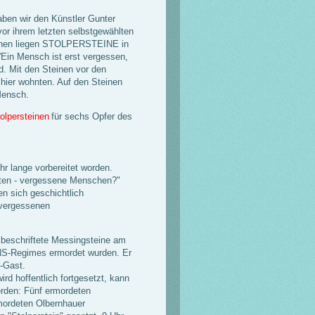
aben wir den Künstler Gunter
vor ihrem letzten selbstgewählten
ischen liegen STOLPERSTEINE in
Ein Mensch ist erst vergessen,
d. Mit den Steinen vor den
 hier wohnten. Auf den Steinen
Mensch.
olpersteinen
für sechs Opfer des
r lange vorbereitet worden.
iten - vergessene Menschen?"
 sich geschichtlich
"vergessenen
 beschriftete Messingsteine am
 NS-Regimes ermordet wurden. Er
-Gast.
rd hoffentlich fortgesetzt, kann
erden: Fünf ermordeten
mordeten Olbernhauer