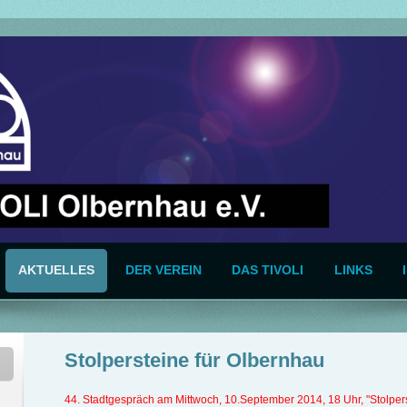
AKTUELLES
DER VEREIN
DAS TIVOLI
LINKS
Stolpersteine für Olbernhau
44. Stadtgespräch am Mittwoch, 10.September 2014, 18 Uhr, "Stolperst